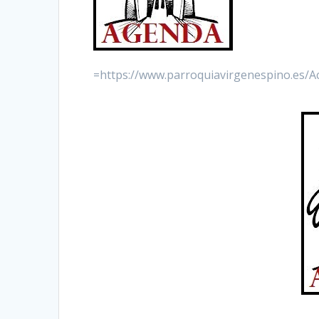
=https://www.parroquiavirgenespino.es/Ac