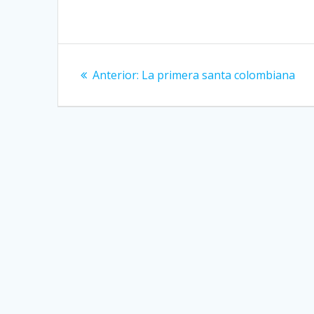
Navegación
Entrada
Anterior:
La primera santa colombiana
de
anterior:
entradas