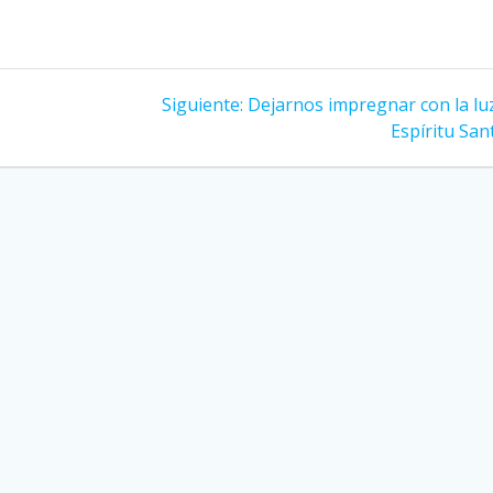
Siguiente
Siguiente:
Dejarnos impregnar con la luz
entrada:
Espíritu San