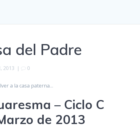
sa del Padre
, 2013
|
0
lver a la casa paterna…
aresma – Ciclo C
Marzo de 2013