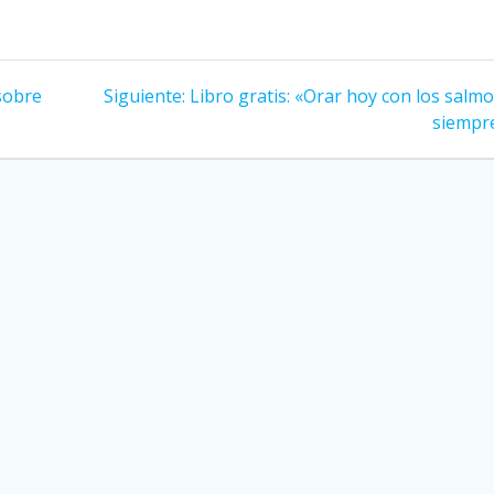
Siguiente
 sobre
Siguiente:
Libro gratis: «Orar hoy con los salm
entrada:
siempr