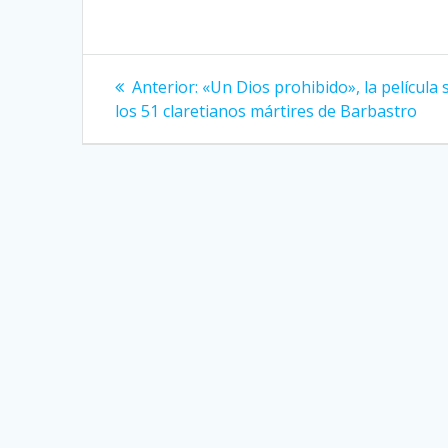
Navegación
Entrada
Anterior:
«Un Dios prohibido», la película
anterior:
de
los 51 claretianos mártires de Barbastro
entradas