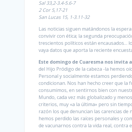
Sal 33,2-3.4-5.6-7
2 Cor 5,17-21
San Lucas 15, 1-3.11-32
Las noticias siguen matándonos la esper
convivir con ética; la segunda preocupació
trescientos políticos están encausados… los 
vaya datos que aporta la reciente encuest
Este domingo de Cuaresma nos invita a
del Hijo Pródigo de la cabeza -la hemos o
Personal y socialmente estamos perdiendo 
condicionan. Nos han hecho creer que la f
consumimos, en sentirnos bien con nuestr
Mundo, cada vez más globalizado y meno
criterios, muy «a la última» pero sin tie
razón los que denuncian las carencias de 
hemos perdido las raíces personales y comu
de vacunarnos contra la vida real, contra 