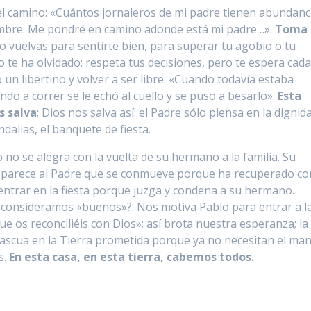
el camino: «Cuántos jornaleros de mi padre tienen abundanc
mbre. Me pondré en camino adonde está mi padre…».
Toma 
 vuelvas para sentirte bien, para superar tu agobio o tu
 te ha olvidado: respeta tus decisiones, pero te espera cad
 un libertino y volver a ser libre: «Cuando todavía estaba
ando a correr se le echó al cuello y se puso a besarlo».
Esta
s salva
; Dios nos salva así: el Padre sólo piensa en la dignid
andalias, el banquete de fiesta.
 no se alegra con la vuelta de su hermano a la familia. Su
se parece al Padre que se conmueve porque ha recuperado co
e entrar en la fiesta porque juzga y condena a su hermano…
s consideramos «buenos»?. Nos motiva Pablo para entrar a l
e os reconciliéis con Dios»; así brota nuestra esperanza; la
a Pascua en la Tierra prometida porque ya no necesitan el man
s.
En esta casa, en esta tierra, cabemos todos.