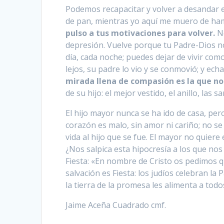
Podemos recapacitar y volver a desandar 
de pan, mientras yo aquí me muero de ha
pulso a tus motivaciones para volver.
No
depresión. Vuelve porque tu Padre-Dios no
día, cada noche; puedes dejar de vivir como
lejos, su padre lo vio y se conmovió; y ech
mirada llena de compasión es la que no
de su hijo: el mejor vestido, el anillo, las s
El hijo mayor nunca se ha ido de casa, pero
corazón es malo, sin amor ni cariño; no 
vida al hijo que se fue. El mayor no quier
¿Nos salpica esta hipocresía a los que no
Fiesta: «En nombre de Cristo os pedimos qu
salvación es Fiesta: los judíos celebran l
la tierra de la promesa les alimenta a todo
Jaime Aceña Cuadrado cmf.