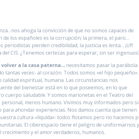
anza…nos ahoga la convicción de que no somos capaces de
n de los españoles es la corrupción; la primera, el paro…
periodistas pierden credibilidad, la justicia es lenta… ¡Uf!
a del CIS. ¿Tenemos certezas para esperar, sin ser ingenuos
 volver a la casa paterna…
necesitamos pasar la parábola
ído tantas veces- al corazón. Todos somos «el hijo pequeño».
calidad espiritual, humana. Las circunstancias nos
uente del bienestar está en lo que poseemos, en lo que
o cuerpo saludable. Y somos marionetas en el Teatro del
s personal, menos humano. Vivimos muy informados pero s
mpo para ahondar experiencias. Nos damos cuenta que tienen
nuestra cultura «líquida»: todos flotamos pero no hacemos pi
nitarias. El ciberespacio tiene el peligro de uniformarnos 
el crecimiento y el amor verdaderos, humanos.