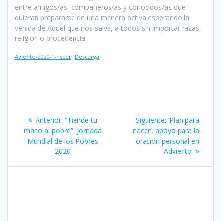
entre amigos/as, compañeros/as y conocidos/as que
quieran prepararse de una manera activa esperando la
venida de Aquel que nos salva, a todos sin importar razas,
religión o procedencia.
Aviento-2020-1-nscer
Descarga
Navegación
Entrada
Siguiente
Anterior:
“Tiende tu
Siguiente:
‘Plan para
de
anterior:
entrada:
mano al pobre”, Jornada
nacer’, apoyo para la
Mundial de los Pobres
oración personal en
entradas
2020
Adviento